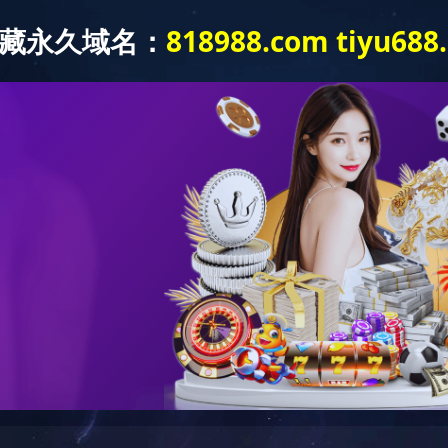
网站首页
关于我们
产品中心
技术研
数控华体会·app(官方)登录入口生产线
华体会·app(官方)登录