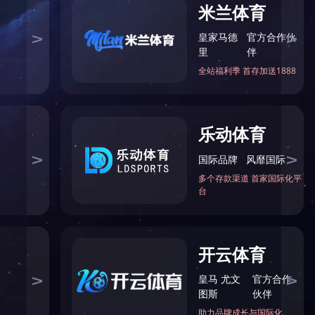
剪机
多功能角钢冲剪机
模具
首页
上一页
1
下一页
尾页
网站首页
关于我们
产品中心
技术研发
企业环境
新闻中心
华体会·app(官
方)登录入口
苏ICP备2022023812号
苏公网安备32020602002712号
咨询热线：400-900-6909 手机：13812058561 电话：400-900-6909