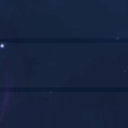
法兰成型，冲孔，焊接一体机
角码机
不锈钢多功能角钢冲
四枪法兰自动焊+码垛一体机
发布日期：2025-12-31 浏览次数：2572