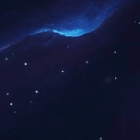
二、角铁法兰风管的用途：
其主要用途如下：
(1) 送风，包括通气，如送鲜风和排气，这个范围很广，如工
旋风管就.适用，一般情况下使用镀锌铁管，有腐蚀性及特别潮
(2) 送冷风。.常见的是中央空调的管道，这种管道需要加保温
(3) 排油烟。饭店、酒楼、宾馆的厨房均有大量油烟产生，需
(4) 除尘。有些工厂生产车间很多尘埃，需要专门的除尘装置