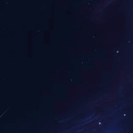
11、避免现场制作的扬尘和噪声污染等环保问题