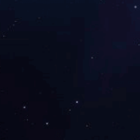
(5) 散装物料输送。有些工厂的生产过程中，需要输送松散的
上一篇：
如何形成一条完整的风管生产线？
下一篇：
通风设备全自动风管生产七线装置介绍
网站首页
关于我们
咨询热线：400-900-6909 手