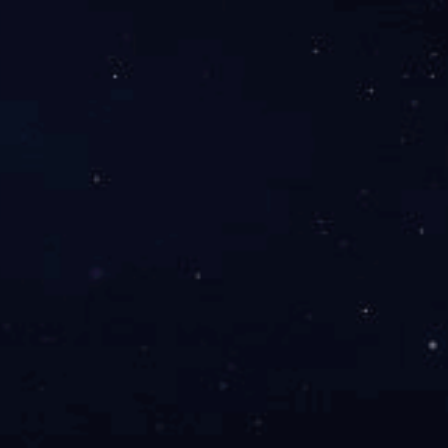
。
华体会·app(官方)登录入口
无锡惠山经济开发区前洲配套区宝露路10号