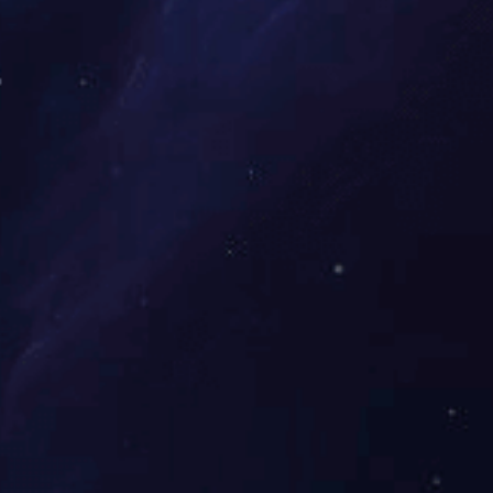
厂车间，生产场地空气，由于有害气体产生需要排出室外，又需要把室外
湿场所使用不锈钢管。
材料。螺旋风管可内贴保温材料，外表看来美观。
要排出，使用圆形的风管就是油烟囱。在这里，螺旋风管该叫做油烟管。
，其中风流量较大的管道，可使用螺旋风管。