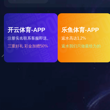
3、日产量大，交货周期短，完全能满足工期要求
4、连接螺栓少、重量轻、安装方便快捷，提高了安装效率、降
5、节约投资生产设备购或购置或租赁设备费用
6、节约生产队伍、专业管理人员及项目加工场地和临时设施等
7、节约专人采购材料及其运费
8、节约制作角钢以及制作华体会·app(官方)登录入口所需的
9、节约设备保养、工业用电等杂费
10、不生锈延长产品使用年限、节省维护费用