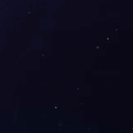
空气输送至室内。这时就要使用流量大而压力小的空气输送管道，螺