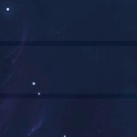
华体会·app(官方)登录入口风管优点及用途
发布日期：2018-04-12 浏览次数：5935
咬缝的薄壁管，圆形，无焊接，不漏气，不漏水，多用于送风和散装物料
及不锈钢法兰风管。
咬缝的薄壁管，圆形，无焊接，不漏气，不漏水，多用于送风和散装物料
及不锈钢法兰风管。